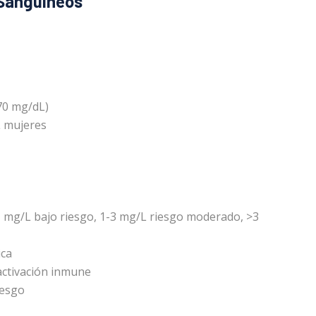
 Sanguíneos
70 mg/dL)
L mujeres
1 mg/L bajo riesgo, 1-3 mg/L riesgo moderado, >3
ica
 activación inmune
iesgo