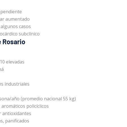
dependiente
ular aumentado
n algunos casos
ocárdico subclínico
e Rosario
M10 elevadas
ná
s industriales
rsona/año (promedio nacional 55 kg)
 aromáticos policíclicos
r antioxidantes
s, panificados