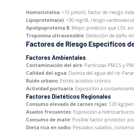
Homocisteína
: >15 μmol/L factor de riesgo in
Lipoproteína(a)
: >30 mg/dL riesgo cardiovasc
Apolipoproteína B
: Mejor predictor que LDL e
Troponina ultrasensible
: Detección de daño mi
Factores de Riesgo Específicos d
Factores Ambientales
Contaminación del aire
: Partículas PM2.5 y P
Calidad del agua
: Dureza del agua del río Para
Ruido urbano
: Estrés acústico crónico
Actividad portuaria
: Exposición a contaminante
Factores Dietéticos Regionales
Consumo elevado de carnes rojas
: 120 kg/pe
Asados frecuentes
: Exposición a hidrocarburos
Consumo de mate
: Posible factor protector po
Dieta rica en sodio
: Pescados salados, conserva